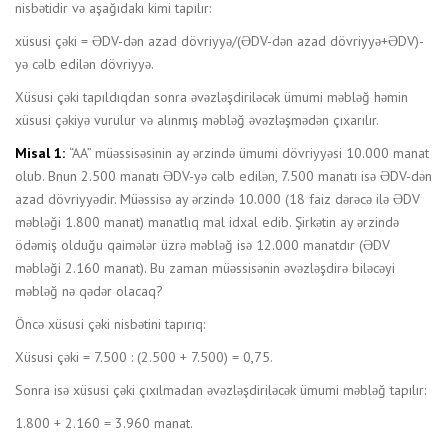
nisbətidir və aşağıdakı kimi tapılır:
xüsusi çəki = ƏDV-dən azad dövriyyə/(ƏDV-dən azad dövriyyə+ƏDV)-
yə cəlb edilən dövriyyə.
Xüsusi çəki tapıldıqdan sonra əvəzləşdiriləcək ümumi məbləğ həmin
xüsusi çəkiyə vurulur və alınmış məbləğ əvəzləşmədən çıxarılır.
Misal 1:
“AA” müəssisəsinin ay ərzində ümumi dövriyyəsi 10.000 manat
olub. Bnun 2.500 manatı ƏDV-yə cəlb edilən, 7.500 manatı isə ƏDV-dən
azad dövriyyədir. Müəssisə ay ərzində 10.000 (18 faiz dərəcə ilə ƏDV
məbləği 1.800 manat) manatlıq mal idxal edib. Şirkətin ay ərzində
ödəmiş olduğu qaimələr üzrə məbləğ isə 12.000 manatdır (ƏDV
məbləği 2.160 manat). Bu zaman müəssisənin əvəzləşdirə biləcəyi
məbləğ nə qədər olacaq?
Öncə xüsusi çəki nisbətini tapırıq:
Xüsusi çəki = 7.500 : (2.500 + 7.500) = 0,75.
Sonra isə xüsusi çəki çıxılmadan əvəzləşdiriləcək ümumi məbləğ tapılır:
1.800 + 2.160 = 3.960 manat.