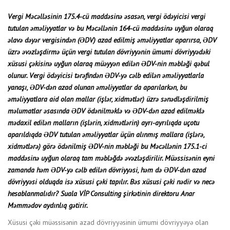
Vergi Məcəlləsinin 175.4-cü maddəsinə əsasən, vergi ödəyicisi vergi
tutulan əməliyyatlar və bu Məcəllənin 164-cü maddəsinə uyğun olaraq
əlavə dəyər vergisindən (ƏDV) azad edilmiş əməliyyatlar aparırsa, ƏDV
üzrə əvəzləşdirmə üçün vergi tutulan dövriyyənin ümumi dövriyyədəki
xüsusi çəkisinə uyğun olaraq müəyyən edilən ƏDV-nin məbləği qəbul
olunur. Vergi ödəyicisi tərəfindən ƏDV-yə cəlb edilən əməliyyatlarla
yanaşı, ƏDV-dən azad olunan əməliyyatlar da aparılarkən, bu
əməliyyatlara aid olan mallar (işlər, xidmətlər) üzrə sənədləşdirilmiş
məlumatlar əsasında ƏDV ödənilməklə və ƏDV-dən azad edilməklə
mədaxil edilən malların (işlərin, xidmətlərin) ayrı-ayrılıqda uçotu
aparıldıqda ƏDV tutulan əməliyyatlar üçün alınmış mallara (işlərə,
xidmətlərə) görə ödənilmiş ƏDV-nin məbləği bu Məcəllənin 175.1-ci
maddəsinə uyğun olaraq tam məbləğdə əvəzləşdirilir. Müəssisənin eyni
zamanda həm ƏDV-yə cəlb edilən dövriyyəsi, həm də ƏDV-dən azad
dövriyyəsi olduqda isə xüsusi çəki tapılır. Bəs xüsusi çəki nədir və necə
hesablanmalıdır? Suala VİP Consulting şirkətinin direktoru Anar
Məmmədov aydınlıq gətirir.
Xüsusi çəki müəssisənin azad dövriyyəsinin ümumi dövriyyəyə olan