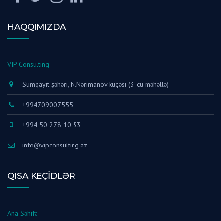
HAQQIMIZDA
VIP Consulting
Sumqayıt şəhəri, N.Nərimanov küçəsi (3-cü məhəllə)
+994709007555
+994 50 278 10 33
info@vipconsulting.az
QISA KEÇIDLƏR
Ana Səhifə