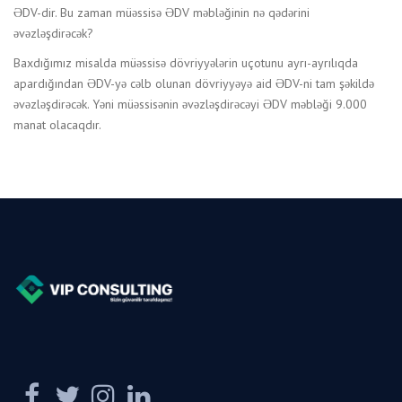
ƏDV-dir. Bu zaman müəssisə ƏDV məbləğinin nə qədərini
əvəzləşdirəcək?
Baxdığımız misalda müəssisə dövriyyələrin uçotunu ayrı-ayrılıqda
apardığından ƏDV-yə cəlb olunan dövriyyəyə aid ƏDV-ni tam şəkildə
əvəzləşdirəcək. Yəni müəssisənin əvəzləşdirəcəyi ƏDV məbləği 9.000
manat olacaqdır.