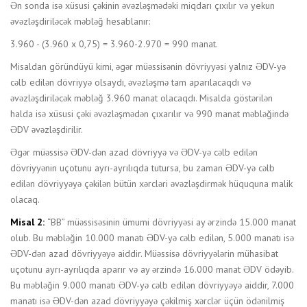
Ən sonda isə xüsusi çəkinin əvəzləşmədəki miqdarı çıxılır və yekun
əvəzləşdiriləcək məbləğ hesablanır:
3.960 - (3.960 x 0,75) = 3.960-2.970 = 990 manat.
Misaldan göründüyü kimi, əgər müəssisənin dövriyyəsi yalnız ƏDV-yə
cəlb edilən dövriyyə olsaydı, əvəzləşmə tam aparılacaqdı və
əvəzləşdiriləcək məbləğ 3.960 manat olacaqdı. Misalda göstərilən
halda isə xüsusi çəki əvəzləşmədən çıxarılır və 990 manat məbləğində
ƏDV əvəzləşdirilir.
Əgər müəssisə ƏDV-dən azad dövriyyə və ƏDV-yə cəlb edilən
dövriyyənin uçotunu ayrı-ayrılıqda tutursa, bu zaman ƏDV-yə cəlb
edilən dövriyyəyə çəkilən bütün xərcləri əvəzləşdirmək hüququna malik
olacaq.
Misal 2:
“BB” müəssisəsinin ümumi dövriyyəsi ay ərzində 15.000 manat
olub. Bu məbləğin 10.000 manatı ƏDV-yə cəlb edilən, 5.000 manatı isə
ƏDV-dən azad dövriyyəyə aiddir. Müəssisə dövriyyələrin mühasibat
uçotunu ayrı-ayrılıqda aparır və ay ərzində 16.000 manat ƏDV ödəyib.
Bu məbləğin 9.000 manatı ƏDV-yə cəlb edilən dövriyyəyə aiddir, 7.000
manatı isə ƏDV-dən azad dövriyyəyə çəkilmiş xərclər üçün ödənilmiş