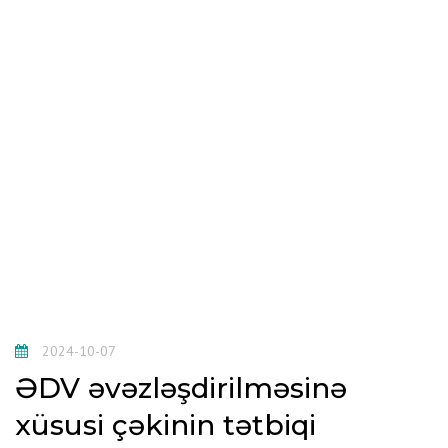
2024-10-07
ƏDV əvəzləşdirilməsinə
xüsusi çəkinin tətbiqi