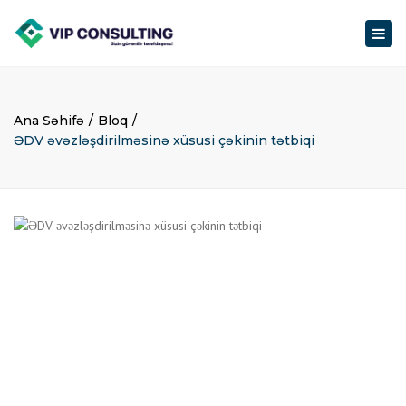
Togg
navig
Ana Səhifə
Bloq
ƏDV əvəzləşdirilməsinə xüsusi çəkinin tətbiqi