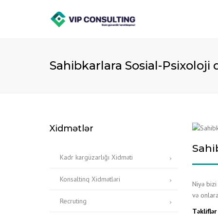
Sahibkarlara Sosial-Psixoloji
Xidmətlər
Sahib
Kadr kargüzarlığı Xidməti
Konsaltinq Xidmətləri
Niyə bizi
və onlara
Recruting
Təkliflə