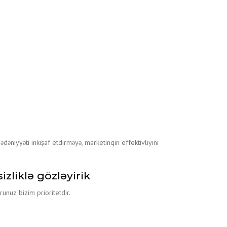
MASI
SI
A
ədəniyyəti inkişaf etdirməyə, marketinqin effektivliyini
zliklə gözləyirik
unuz bizim prioritetdir.