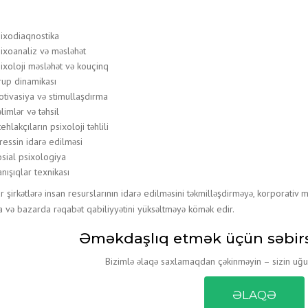
MALIYYƏ HESABATLARININ HAZIRLAN
İNSAN RESURSLARININ IDARƏ OLUNMA
ixodiaqnostika
ANBAR SAYIMI VƏ İNVENTARLAŞDIRM
ixoanaliz və məsləhət
XIDMƏTI
ixoloji məsləhət və kouçinq
up dinamikası
SIĞORTA XIDMƏTLƏRI
tivasiya və stimullaşdırma
MUHASIBATLIQ XIDMETLERI
limlər və təhsil
tehlakçıların psixoloji təhlili
ressin idarə edilməsi
sial psixologiya
nışıqlar texnikası
r şirkətlərə insan resurslarının idarə edilməsini təkmilləşdirməyə, korporativ m
a və bazarda rəqabət qabiliyyətini yüksəltməyə kömək edir.
Əməkdaşlıq etmək üçün səbirsi
Bizimlə əlaqə saxlamaqdan çəkinməyin – sizin uğur
ƏLAQƏ