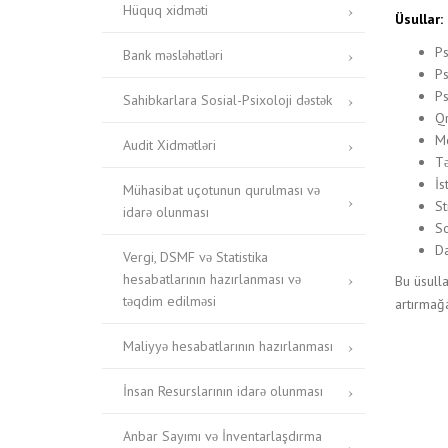
Hüquq xidməti
Üsullar:
Ps
Bank məsləhətləri
Ps
Ps
Sahibkarlara Sosial-Psixoloji dəstək
Qr
Mo
Audit Xidmətləri
Tə
İs
Mühasibat uçotunun qurulması və
St
idarə olunması
So
Da
Vergi, DSMF və Statistika
hesabatlarının hazırlanması və
Bu üsulla
təqdim edilməsi
artırmağ
Maliyyə hesabatlarının hazırlanması
İnsan Resurslarının idarə olunması
Anbar Sayımı və İnventarlaşdırma