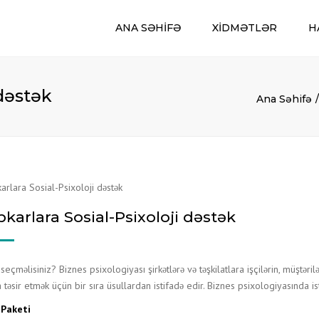
ANA SƏHIFƏ
XIDMƏTLƏR
H
KADR KARGÜZARLIĞI XIDMƏTI
 dəstək
KONSALTINQ XIDMƏTLƏRI
Ana Səhifə
RECRUTING
HÜQUQ XIDMƏTI
BANK MƏSLƏHƏTLƏRI
SAHIBKARLARA SOSIAL-PSIXOLOJI
DƏSTƏK
karlara Sosial-Psixoloji dəstək
AUDIT XIDMƏTLƏRI
MÜHASIBAT UÇOTUNUN QURULMASI 
IDARƏ OLUNMASI
 seçməlisiniz? Biznes psixologiyası şirkətlərə və təşkilatlara işçilərin, müştər
VERGI, DSMF VƏ STATISTIKA
 təsir etmək üçün bir sıra üsullardan istifadə edir. Biznes psixologiyasında i
HESABATLARININ HAZIRLANMASI VƏ
TƏQDIM EDILMƏSI
r Paketi