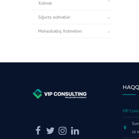
Xidməti
Sığorta xidmətləri
Muhasibatliq Xidmetleri
HAQQ
VIP Cons
Sumq
cü 