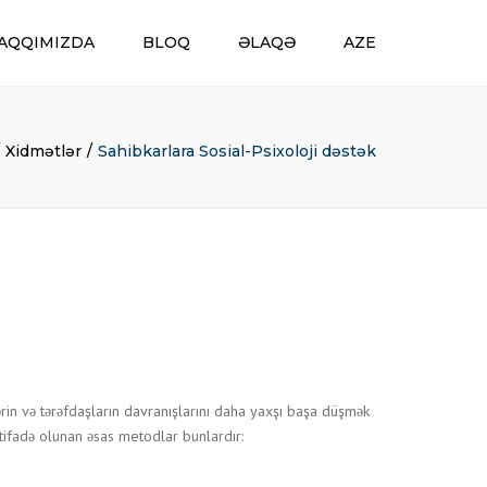
AQQIMIZDA
BLOQ
ƏLAQƏ
AZE
ENG
AZE
Xidmətlər
Sahibkarlara Sosial-Psixoloji dəstək
VƏ
ilərin və tərəfdaşların davranışlarını daha yaxşı başa düşmək
stifadə olunan əsas metodlar bunlardır: