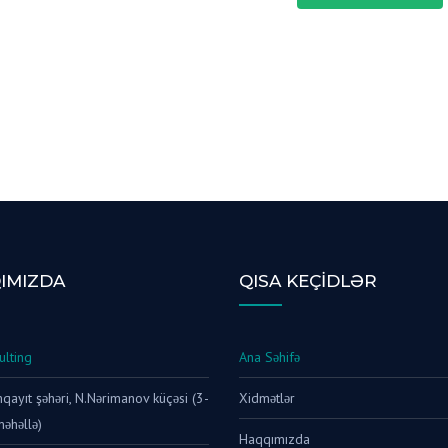
IMIZDA
QISA KEÇIDLƏR
ulting
Ana Səhifə
ayıt şəhəri, N.Nərimanov küçəsi (3-
Xidmətlər
məhəllə)
Haqqımızda