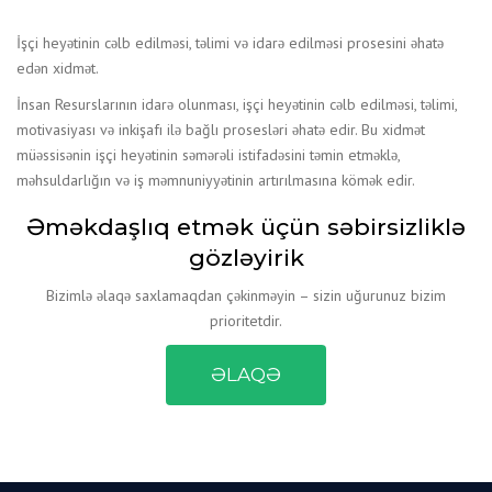
İşçi heyətinin cəlb edilməsi, təlimi və idarə edilməsi prosesini əhatə
edən xidmət.
İnsan Resurslarının idarə olunması, işçi heyətinin cəlb edilməsi, təlimi,
motivasiyası və inkişafı ilə bağlı prosesləri əhatə edir. Bu xidmət
müəssisənin işçi heyətinin səmərəli istifadəsini təmin etməklə,
məhsuldarlığın və iş məmnuniyyətinin artırılmasına kömək edir.
Əməkdaşlıq etmək üçün səbirsizliklə
gözləyirik
Bizimlə əlaqə saxlamaqdan çəkinməyin – sizin uğurunuz bizim
prioritetdir.
ƏLAQƏ