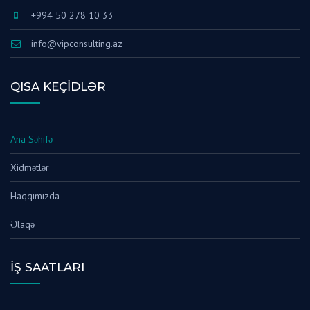
+994 50 278 10 33
info@vipconsulting.az
QISA KEÇIDLƏR
Ana Səhifə
Xidmətlər
Haqqımızda
Əlaqə
İŞ SAATLARI