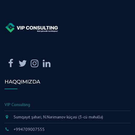
HAQQIMIZDA
VIP Consulting
Sumqayıt şəhəri, N.Nərimanov küçəsi (3-cü məhəllə)
+994709007555