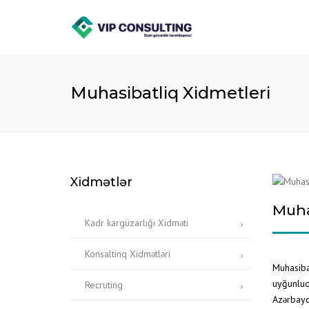
Muhasibatliq Xidmetleri
Xidmətlər
Muha
Kadr kargüzarlığı Xidməti
Konsaltinq Xidmətləri
Muhasibat
uyğunluq 
Recruting
Azərbayc