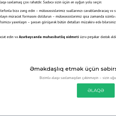
əlaqə saxlamaq çox rahatdır. Sadəcə sizin üçün ən uyğun yolu seçin:
lefonla bizə zəng edin – mütəxəssislərimiz suallarınızı cavablandıracaq və si
layn müraciət formasını doldurun – mütəxəssislərimiz qısa zamanda sizinlə
isimizə yaxınlaşın – şəxsən görüşərək bütün detalları müzakirə edə bilərsiniz
aciət edin və
Azərbaycanda muhasibatliq xidmeti
üzrə peşəkar dəstək əld
Əməkdaşlıq etmək üçün səbirsi
Bizimlə əlaqə saxlamaqdan çəkinməyin – sizin uğur
ƏLAQƏ