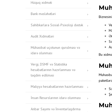
Hüquq xidməti
Muha
Bank məsləhətləri
Biznesini
Sahibkarlara Sosial-Psixoloji dəstək
Ve
Ma
Əm
Audit Xidmətləri
So
Au
Mühasibat uçotunun qurulması və
idarə olunması
Bu xidmət
Vergi, DSMF və Statistika
Muh
hesabatlarının hazırlanması və
Muhasibat
təqdim edilməsi
paketlərd
Maliyyə hesabatlarının hazırlanması
Si
Şə
İnsan Resurslarının idarə olunması
Muh
Anbar Sayımı və İnventarlaşdırma