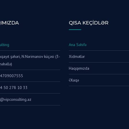
IMIZDA
QISA KEÇIDLƏR
ulting
Ana Səhifə
ayıt şəhəri, N.Nərimanov küçəsi (3-
Xidmətlər
məhəllə)
Haqqımızda
94709007555
Əlaqə
4 50 278 10 33
o@vipconsulting.az