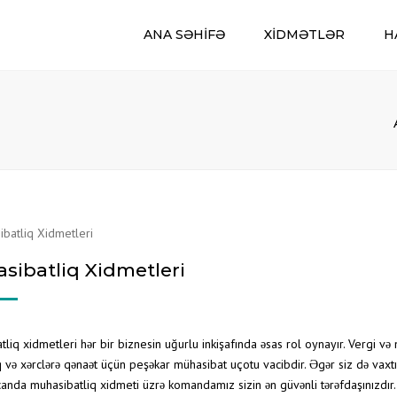
ANA SƏHIFƏ
XIDMƏTLƏR
H
KADR KARGÜZARLIĞI XIDMƏTI
KONSALTINQ XIDMƏTLƏRI
RECRUTING
HÜQUQ XIDMƏTI
BANK MƏSLƏHƏTLƏRI
SAHIBKARLARA SOSIAL-PSIXOLOJI
DƏSTƏK
sibatliq Xidmetleri
AUDIT XIDMƏTLƏRI
MÜHASIBAT UÇOTUNUN QURULMASI 
IDARƏ OLUNMASI
liq xidmetleri hər bir biznesin uğurlu inkişafında əsas rol oynayır. Vergi və
VERGI, DSMF VƏ STATISTIKA
HESABATLARININ HAZIRLANMASI VƏ
və xərclərə qənaət üçün peşəkar mühasibat uçotu vacibdir. Əgər siz də vaxtını
TƏQDIM EDILMƏSI
anda muhasibatliq xidmeti üzrə komandamız sizin ən güvənli tərəfdaşınızdır.