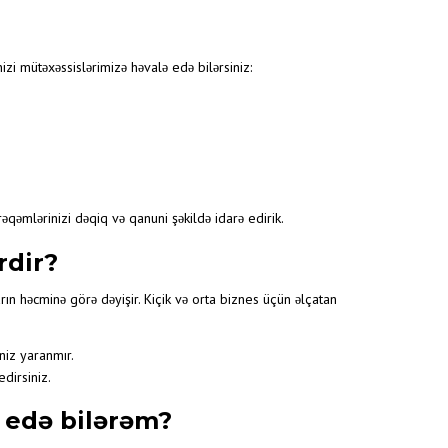
MASI
SI
izi mütəxəssislərimizə həvalə edə bilərsiniz:
A
əqəmlərinizi dəqiq və qanuni şəkildə idarə edirik.
rdir?
arın həcminə görə dəyişir. Kiçik və orta biznes üçün əlçatan
niz yaranmır.
dirsiniz.
 edə bilərəm?