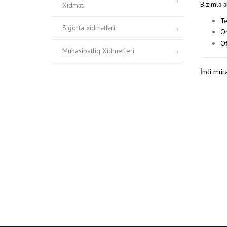
Bizimlə 
Xidməti
Te
Sığorta xidmətləri
On
Of
Muhasibatliq Xidmetleri
İndi mür