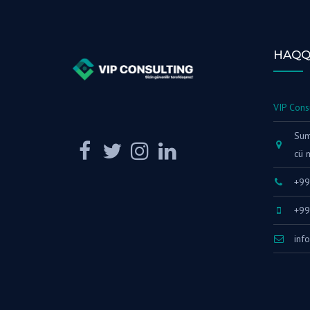
HAQQ
VIP Cons
Sumq
cü 
+9
+99
inf