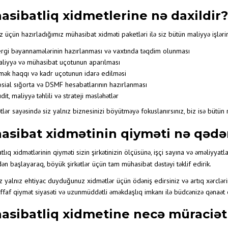
MALIYYƏ HESABATLARININ HAZIRLAN
sibatliq xidmetlerine nə daxildir?
İNSAN RESURSLARININ IDARƏ OLUNMA
z üçün hazırladığımız mühasibat xidməti paketləri ilə siz bütün maliyyə işlərin
ANBAR SAYIMI VƏ İNVENTARLAŞDIRM
XIDMƏTI
rgi bəyannamələrinin hazırlanması və vaxtında təqdim olunması
SIĞORTA XIDMƏTLƏRI
liyyə və mühasibat uçotunun aparılması
ək haqqı və kadr uçotunun idarə edilməsi
MUHASIBATLIQ XIDMETLERI
sial sığorta və DSMF hesabatlarının hazırlanması
dit, maliyyə təhlili və strateji məsləhətlər
lər sayəsində siz yalnız biznesinizi böyütməyə fokuslanırsınız, biz isə bütün r
asibat xidmətinin qiyməti nə qədə
lıq xidmətlərinin qiyməti sizin şirkətinizin ölçüsünə, işçi sayına və əməliyyatl
ən başlayaraq, böyük şirkətlər üçün tam mühasibat dəstəyi təklif edirik.
z yalnız ehtiyac duyduğunuz xidmətlər üçün ödəniş edirsiniz və artıq xərcləri
ffaf qiymət siyasəti və uzunmüddətli əməkdaşlıq imkanı ilə büdcənizə qənaət e
asibatliq xidmetine necə müraciət