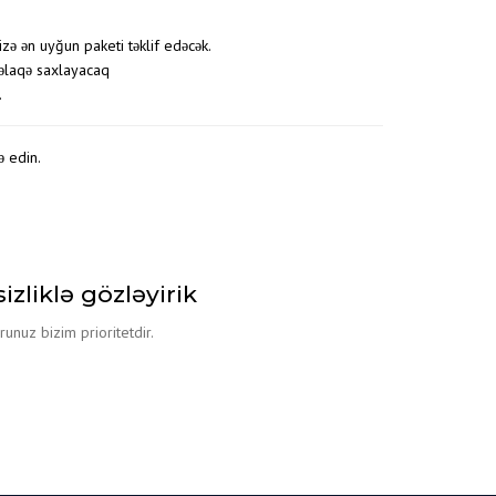
zə ən uyğun paketi təklif edəcək.
 əlaqə saxlayacaq
.
ə edin.
zliklə gözləyirik
unuz bizim prioritetdir.