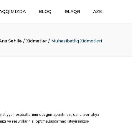
AQQIMIZDA
BLOQ
ƏLAQƏ
AZE
ENG
AZE
Ana Səhifə
Xidmətlər
Muhasibatliq Xidmetleri
VƏ
 maliyyə hesabatlarının düzgün aparılması, qanunvericiliyə
zı və resurslarınızı optimallaşdırmaq istəyirsinizsə,