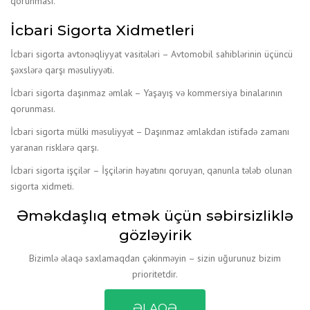
qorunması.
İcbari Sigorta Xidmetleri
İcbari sigorta avtonəqliyyat vasitələri – Avtomobil sahiblərinin üçüncü
şəxslərə qarşı məsuliyyəti.
İcbari sigorta daşınmaz əmlak – Yaşayış və kommersiya binalarının
qorunması.
İcbari sigorta mülki məsuliyyət – Daşınmaz əmlakdan istifadə zamanı
yaranan risklərə qarşı.
İcbari sigorta işçilər – İşçilərin həyatını qoruyan, qanunla tələb olunan
sigorta xidmeti.
Əməkdaşlıq etmək üçün səbirsizliklə
gözləyirik
Bizimlə əlaqə saxlamaqdan çəkinməyin – sizin uğurunuz bizim
prioritetdir.
ƏLAQƏ