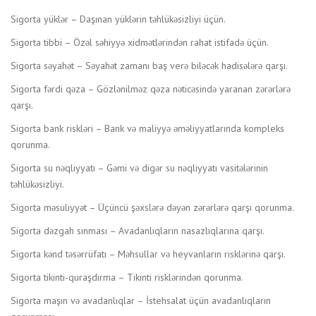
Sigorta yüklər – Daşınan yüklərin təhlükəsizliyi üçün.
Sigorta tibbi – Özəl səhiyyə xidmətlərindən rahat istifadə üçün.
Sigorta səyahət – Səyahət zamanı baş verə biləcək hadisələrə qarşı.
Sigorta fərdi qəza – Gözlənilməz qəza nəticəsində yaranan zərərlərə
qarşı.
Sigorta bank riskləri – Bank və maliyyə əməliyyatlarında kompleks
qorunma.
Sigorta su nəqliyyatı – Gəmi və digər su nəqliyyatı vasitələrinin
təhlükəsizliyi.
Sigorta məsuliyyət – Üçüncü şəxslərə dəyən zərərlərə qarşı qorunma.
Sigorta dəzgah sınması – Avadanlıqların nasazlıqlarına qarşı.
Sigorta kənd təsərrüfatı – Məhsullar və heyvanların risklərinə qarşı.
Sigorta tikinti-quraşdırma – Tikinti risklərindən qorunma.
Sigorta maşın və avadanlıqlar – İstehsalat üçün avadanlıqların