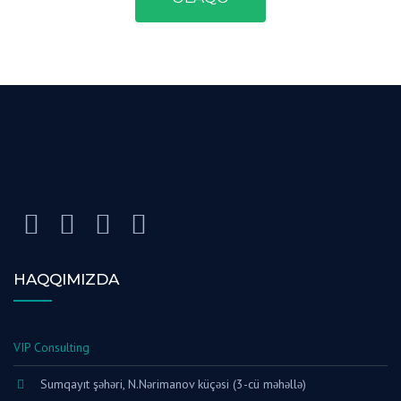
HAQQIMIZDA
VIP Consulting
Sumqayıt şəhəri, N.Nərimanov küçəsi (3-cü məhəllə)