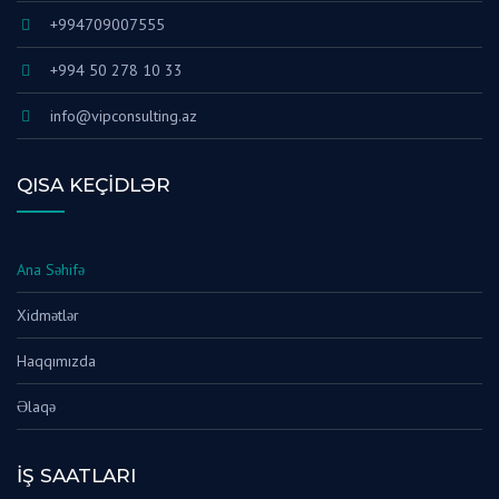
+994709007555
+994 50 278 10 33
info@vipconsulting.az
QISA KEÇIDLƏR
Ana Səhifə
Xidmətlər
Haqqımızda
Əlaqə
İŞ SAATLARI