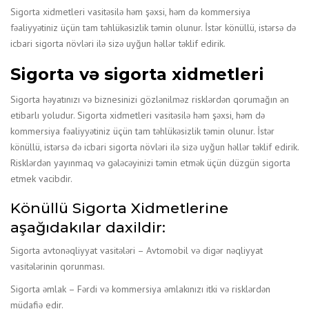
Sigorta xidmetleri vasitəsilə həm şəxsi, həm də kommersiya
fəaliyyətiniz üçün tam təhlükəsizlik təmin olunur. İstər könüllü, istərsə də
icbari sigorta növləri ilə sizə uyğun həllər təklif edirik.
Sigorta və sigorta xidmetleri
Sigorta həyatınızı və biznesinizi gözlənilməz risklərdən qorumağın ən
etibarlı yoludur. Sigorta xidmetleri vasitəsilə həm şəxsi, həm də
kommersiya fəaliyyətiniz üçün tam təhlükəsizlik təmin olunur. İstər
könüllü, istərsə də icbari sigorta növləri ilə sizə uyğun həllər təklif edirik.
Risklərdən yayınmaq və gələcəyinizi təmin etmək üçün düzgün sigorta
etmek vacibdir.
Könüllü Sigorta Xidmetlerine
aşağıdakılar daxildir:
Sigorta avtonəqliyyat vasitələri – Avtomobil və digər nəqliyyat
vasitələrinin qorunması.
Sigorta əmlak – Fərdi və kommersiya əmlakınızı itki və risklərdən
müdafiə edir.