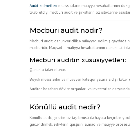
Audit xidmetleri
müəssisələrin maliyyə hesabatlarının düzgü
tələb etdiyi məcburi audit və şirkətlərin öz istəklərinə əsa
Məcburi audit nədir?
Məcburi audit, qanunvericiliklə müəyyən edilmiş qaydada həya
məcburidir. Məqsəd – maliyyə hesabatlarının qanuni tələblər
Məcburi auditin xüsusiyyətləri:
Qanunla tələb olunur.
Böyük müəssisələr və müəyyən kateqoriyalara aid şirkətlər 
Auditor hesabatı dövlət orqanları və investorlar qarşısında
Könüllü audit nədir?
Könüllü audit, şirkətin öz təşəbbüsü ilə həyata keçirilən yoxl
gücləndirmək, səhvlərin qarşısını almaq və maliyyə proseslə