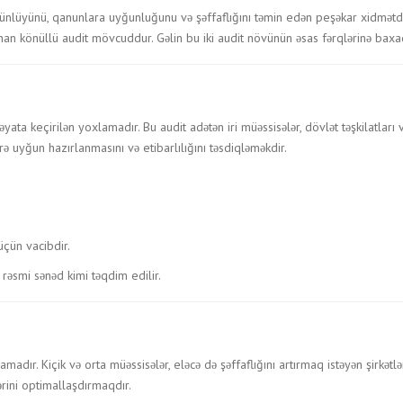
nlüyünü, qanunlara uyğunluğunu və şəffaflığını təmin edən peşəkar xidmətdir
slanan könüllü audit mövcuddur. Gəlin bu iki audit növünün əsas fərqlərinə baxa
ta keçirilən yoxlamadır. Bu audit adətən iri müəssisələr, dövlət təşkilatları 
ə uyğun hazırlanmasını və etibarlılığını təsdiqləməkdir.
üçün vacibdir.
 rəsmi sənəd kimi təqdim edilir.
amadır. Kiçik və orta müəssisələr, eləcə də şəffaflığını artırmaq istəyən şirkətl
rini optimallaşdırmaqdır.