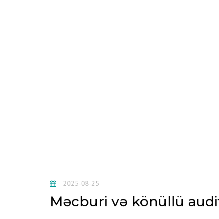
2025-08-25
Məcburi və könüllü audit