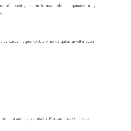
. Lakin audit yalnız bir formada olmur – qanunvericiliyin
q.
və ya xüsusi hüquqi tələblərə məruz qalan şirkətlər üçün
ər könüllü auditi seçə bilərlər. Məqsəd – daxili nəzarəti