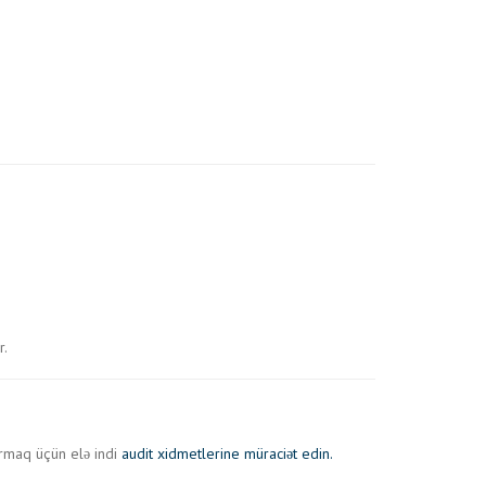
r.
tırmaq üçün elə indi
audit xidmetlerine müraciət edin.