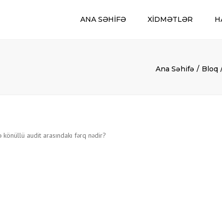
ANA SƏHIFƏ
XIDMƏTLƏR
H
KADR KARGÜZARLIĞI XIDMƏTI
KONSALTINQ XIDMƏTLƏRI
Ana Səhifə
Bloq
RECRUTING
HÜQUQ XIDMƏTI
BANK MƏSLƏHƏTLƏRI
SAHIBKARLARA SOSIAL-PSIXOLOJI
DƏSTƏK
AUDIT XIDMƏTLƏRI
MÜHASIBAT UÇOTUNUN QURULMASI 
IDARƏ OLUNMASI
VERGI, DSMF VƏ STATISTIKA
HESABATLARININ HAZIRLANMASI VƏ
TƏQDIM EDILMƏSI