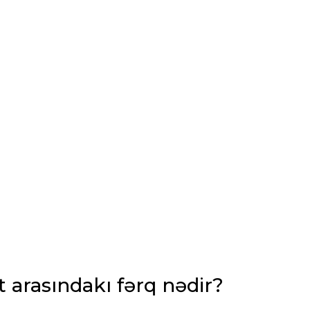
MALIYYƏ HESABATLARININ HAZIRLAN
İNSAN RESURSLARININ IDARƏ OLUNMA
ANBAR SAYIMI VƏ İNVENTARLAŞDIRM
XIDMƏTI
SIĞORTA XIDMƏTLƏRI
MUHASIBATLIQ XIDMETLERI
 arasındakı fərq nədir?