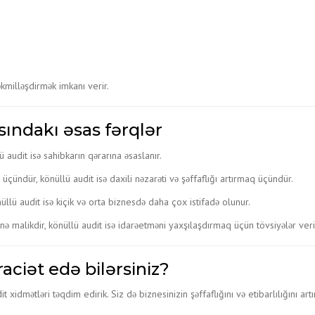
kmilləşdirmək imkanı verir.
sındakı əsas fərqlər
 audit isə sahibkarın qərarına əsaslanır.
üçündür, könüllü audit isə daxili nəzarəti və şəffaflığı artırmaq üçündür.
üllü audit isə kiçik və orta biznesdə daha çox istifadə olunur.
nə malikdir, könüllü audit isə idarəetməni yaxşılaşdırmaq üçün tövsiyələr veri
ciət edə bilərsiniz?
xidmətləri təqdim edirik. Siz də biznesinizin şəffaflığını və etibarlılığını ar