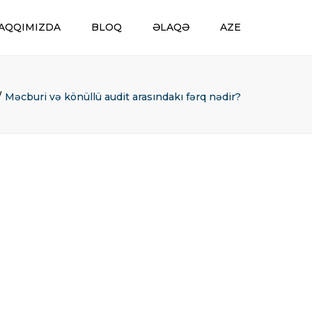
AQQIMIZDA
BLOQ
ƏLAQƏ
AZE
ENG
AZE
Məcburi və könüllü audit arasındakı fərq nədir?
VƏ