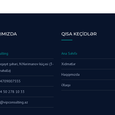
IMIZDA
QISA KEÇIDLƏR
ulting
Ana Səhifə
ayıt şəhəri, N.Nərimanov küçəsi (3-
Xidmətlər
məhəllə)
Haqqımızda
94709007555
Əlaqə
4 50 278 10 33
o@vipconsulting.az