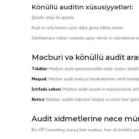
Könüllü auditin xüsusiyyətləri:
Şirkətin istəyi ilə aparılır.
Kiçik və orta biznes üçün daha geniş tətbiq olunur.
Sahibkarlara riskləri vaxtında aşkar etmək və idarəetməni tə
Məcburi və könüllü audit ara
Tələblər:
Məcburi audit qanunvericiliklə tələb olunur, könüllü
Məqsəd:
Məcburi audit maliyyə hesabatlarının rəsmi təsdiqi 
İstifadə sahəsi:
Məcburi audit əsasən iri müəssisələrdə, kön
Nəticə:
Məcburi auditin nəticələri hüquqi və rəsmi təsir gücü
Audit xidmetlerine nece müra
Biz VİP Consulting olaraq həm məcburi, həm də könüllü audit 