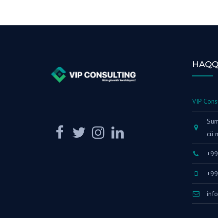
HAQQ
VIP Cons
Sumq
cü 
+9
+99
inf